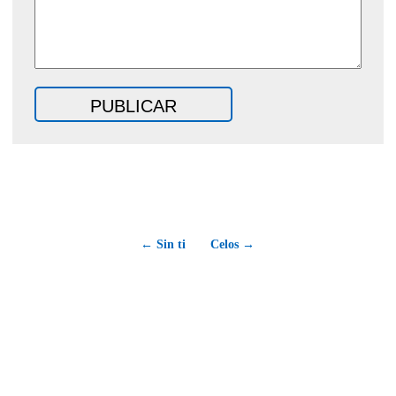
← Sin ti
Celos →